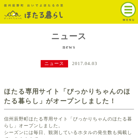
トップ
ほたるの名所
ニュース
辰野町ほたる
news
ほたる発生状況
ニュース
2017.04.03
全国のほたる情報
アクセス
ほたる専用サイト「ぴっかりちゃんのほ
たる暮らし」がオープンしました！
お問い合わせ
English
信州辰野町ほたる専用サイト「ぴっかりちゃんのほたる暮
らし」オープンしました。
シーズンには毎日、観測しているホタルの発生数も掲載し