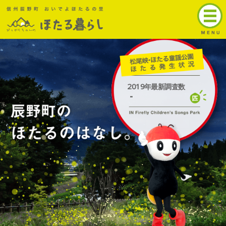
トップ
ほたるの名所
辰野町ほたる
2019
年最新調査数
全国のほたる情報
-
アクセス
お問い合わせ
English